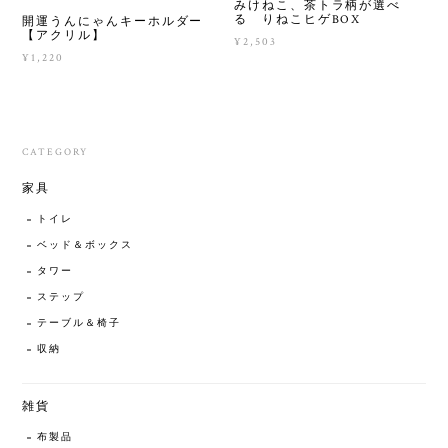
みけねこ、茶トラ柄が選べ
る りねこヒゲBOX
開運うんにゃんキーホルダー
【アクリル】
¥2,503
¥1,220
CATEGORY
家具
トイレ
ベッド＆ボックス
タワー
ステップ
テーブル＆椅子
収納
雑貨
布製品