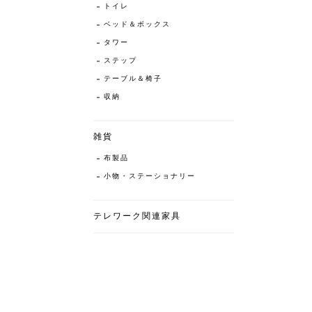
トイレ
ベッド＆ボックス
タワー
ステップ
テーブル＆椅子
収納
雑貨
布製品
小物・ステーショナリー
テレワーク関連家具